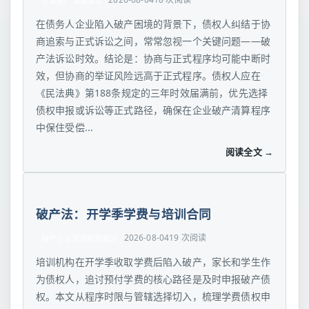
企业破产清算诉讼
在债务人企业陷入破产困境的背景下，债权人纠结于协
商追索与正式诉讼之间，常常忽视一个关键问题——破
产法诉讼时效。结论是：协商与正式程序均可能中断时
效，但协商的举证风险远高于正式程序。债权人应在
《民法典》第188条规定的三年时效届满前，优先选择
债权申报或诉讼等正式路径，确保在企业破产清算程序
中保住受偿...
阅读全文 →
破产法：开学季学费与培训合同
2026-08-04
19 次阅读
破产企业对债权的追讨
培训机构在开学季收取学费后陷入破产，家长和学生作
为债权人，追讨预付学费的核心路径是及时申报破产债
权。本文从程序时限与管辖选择切入，梳理学费债权申