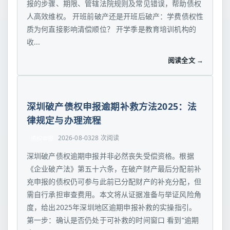
报的步骤、期限、管辖法院规则及常见错误，帮助债权
人高效维权。 开班前破产还是开班后破产：学费债权性
质为何直接影响清偿顺位？ 开学季是教育培训机构的
收...
阅读全文 →
深圳破产债权申报逾期补救方法2025：法
律规定与办理流程
2026-08-03
28 次阅读
债权申报
深圳破产债权逾期申报并非必然丧失受偿资格。根据
《企业破产法》第五十六条，在破产财产最后分配前补
充申报的债权仍可参与此前已分配财产的补充分配，但
需自行承担审查费用。本文将从证据准备与举证风险角
度，给出2025年深圳地区逾期申报补救的实操指引。
第一步：确认是否仍处于可补救的时间窗口 看到“逾期