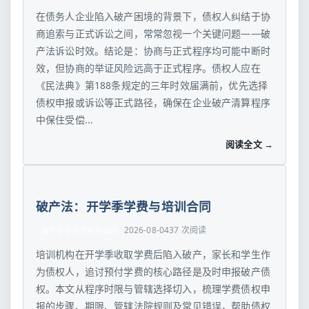
在债务人企业陷入破产困境的背景下，债权人纠结于协
商追索与正式诉讼之间，常常忽视一个关键问题——破
产法诉讼时效。结论是：协商与正式程序均可能中断时
效，但协商的举证风险远高于正式程序。债权人应在
《民法典》第188条规定的三年时效届满前，优先选择
债权申报或诉讼等正式路径，确保在企业破产清算程序
中保住受偿...
阅读全文 →
破产法：开学季学费与培训合同
2026-08-04
37 次阅读
破产企业对债权的追讨
培训机构在开学季收取学费后陷入破产，家长和学生作
为债权人，追讨预付学费的核心路径是及时申报破产债
权。本文从程序时限与管辖选择切入，梳理学费债权申
报的步骤、期限、管辖法院规则及常见错误，帮助债权