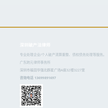
深圳破产法律师
专业处理企业/个人破产清算重整、债权债务处理等服务。
广东跨元律师事务所
深圳市福田华强北群星广场A座32楼3227室
咨询电话 13699891697