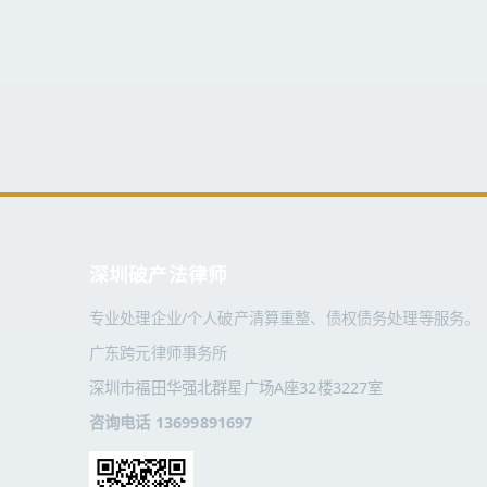
深圳破产法律师
专业处理企业/个人破产清算重整、债权债务处理等服务。
广东跨元律师事务所
深圳市福田华强北群星广场A座32楼3227室
咨询电话 13699891697