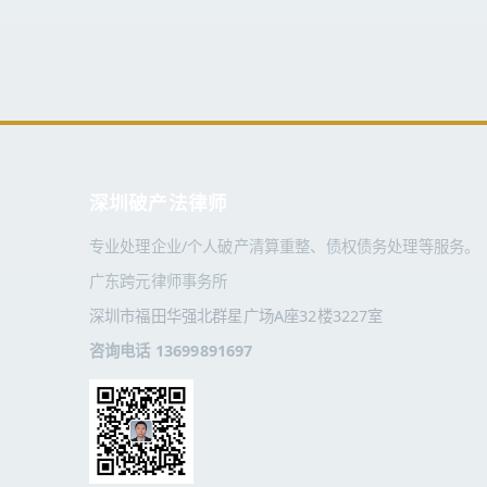
深圳破产法律师
专业处理企业/个人破产清算重整、债权债务处理等服务。
广东跨元律师事务所
深圳市福田华强北群星广场A座32楼3227室
咨询电话 13699891697